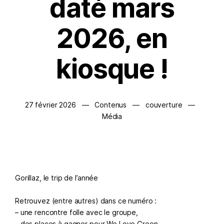
daté mars
2026, en
kiosque !
27 février 2026
—
Contenus
—
couverture
—
Média
Gorillaz, le trip de l’année
Retrouvez (entre autres) dans ce numéro :
– une rencontre folle avec le groupe,
– des places à gagner pour We Love Green,